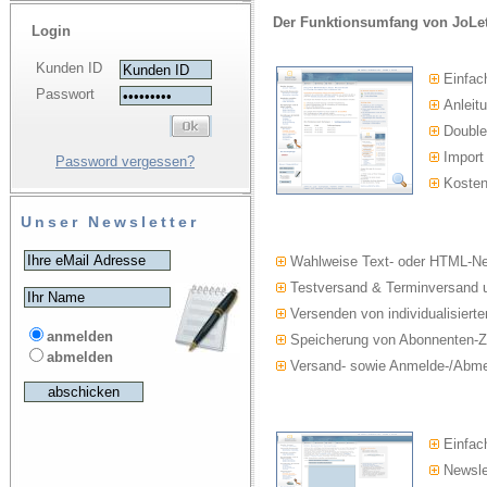
Der Funktionsumfang von JoLet
Login
Kunden ID
Einfac
Passwort
Anleitu
Double-
Import
Password vergessen?
Kosten
Unser Newsletter
Wahlweise Text- oder HTML-Ne
Testversand & Terminversand u
Versenden von individualisierte
anmelden
Speicherung von Abonnenten-Z
abmelden
Versand- sowie Anmelde-/Abmel
Einfach
Newslet