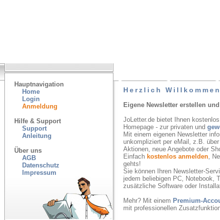
Hauptnavigation
Herzlich Willkommen
Home
Login
Eigene Newsletter erstellen und
Anmeldung
JoLetter.de bietet Ihnen kostenlos
Hilfe & Support
Homepage - zur privaten und
gew
Support
Mit einem eigenen Newsletter inf
Anleitung
unkompliziert per eMail, z.B. übe
Aktionen, neue Angebote oder Sh
Über uns
Einfach
kostenlos anmelden
, N
AGB
gehts!
Datenschutz
Sie können Ihren Newsletter-Servic
Impressum
jedem beliebigen PC, Notebook, T
zusätzliche Software oder Installa
Mehr? Mit einem
Premium-Acco
mit professionellen Zusatzfunkti