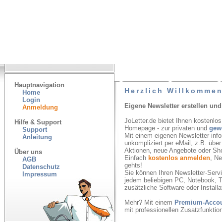
Hauptnavigation
Herzlich Willkommen
Home
Login
Eigene Newsletter erstellen und
Anmeldung
JoLetter.de bietet Ihnen kostenlos
Hilfe & Support
Homepage - zur privaten und
gew
Support
Mit einem eigenen Newsletter inf
Anleitung
unkompliziert per eMail, z.B. übe
Aktionen, neue Angebote oder Sh
Über uns
Einfach
kostenlos anmelden
, N
AGB
gehts!
Datenschutz
Sie können Ihren Newsletter-Servic
Impressum
jedem beliebigen PC, Notebook, T
zusätzliche Software oder Installa
Mehr? Mit einem
Premium-Acco
mit professionellen Zusatzfunkti