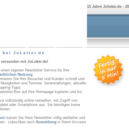
15 Jahre Joletter.de · 2
 bei JoLetter.de
 versenden mit JoLetter.de!
 einen eigenen Newsletter-Service für Ihre
erblichen Nutzung
.
ormieren Sie Ihre Besucher und Kunden schnell und
r Neuigkeiten und Termine, Veranstaltungen, aktuelle
opping-Tipps.
ewsletter-Box auf Ihre Homepage kopieren und los
e vollständig online verwalten, mit Zugriff von
ablet oder Smartphone aus. Sie benötigen keine
tionen.
unt
nutzen Sie Ihren Newsletter völlig werbefrei und
onen - zubuchbar nach
Anmeldung
in Ihrem Account.