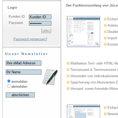
Der Funktionsumfang von JoLet
Login
Kunden ID
Einfac
Passwort
Anleitu
Double-
Import
Password vergessen?
Kosten
Unser Newsletter
Wahlweise Text- oder HTML-Ne
Testversand & Terminversand u
Versenden von individualisierte
anmelden
Speicherung von Abonnenten-Z
abmelden
Versand- sowie Anmelde-/Abmel
Einfach
Newslet