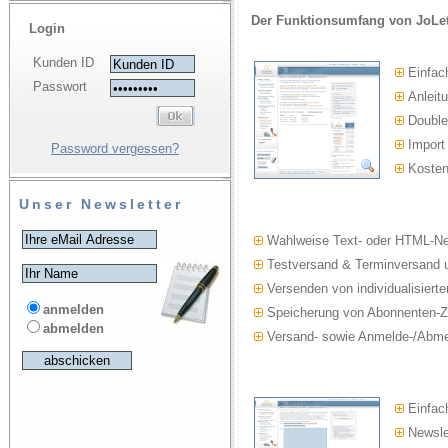
Der Funktionsumfang von JoLet
Login
Kunden ID
Einfac
Passwort
Anleitu
Double-
Import
Password vergessen?
Kosten
Unser Newsletter
Wahlweise Text- oder HTML-Ne
Testversand & Terminversand u
Versenden von individualisierte
anmelden
Speicherung von Abonnenten-Z
abmelden
Versand- sowie Anmelde-/Abmel
Einfach
Newslet