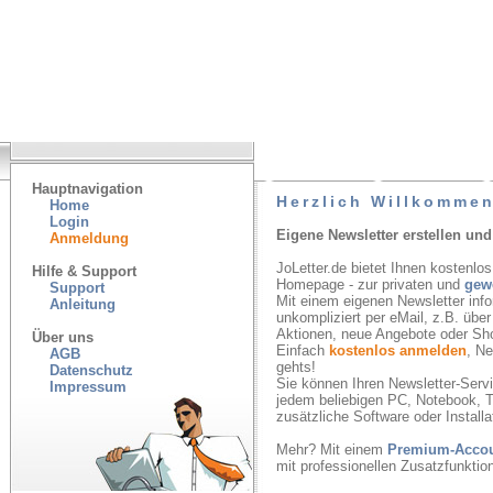
Hauptnavigation
Herzlich Willkommen
Home
Login
Eigene Newsletter erstellen und
Anmeldung
JoLetter.de bietet Ihnen kostenlos
Hilfe & Support
Homepage - zur privaten und
gew
Support
Mit einem eigenen Newsletter inf
Anleitung
unkompliziert per eMail, z.B. übe
Aktionen, neue Angebote oder Sh
Über uns
Einfach
kostenlos anmelden
, N
AGB
gehts!
Datenschutz
Sie können Ihren Newsletter-Servic
Impressum
jedem beliebigen PC, Notebook, T
zusätzliche Software oder Installa
Mehr? Mit einem
Premium-Acco
mit professionellen Zusatzfunkti