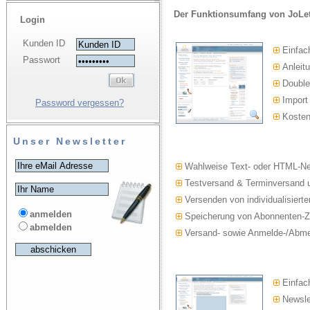
Der Funktionsumfang von JoLet
Login
Kunden ID
Einfac
Passwort
Anleitu
Double-
Import
Password vergessen?
Kosten
Unser Newsletter
Wahlweise Text- oder HTML-Ne
Testversand & Terminversand u
Versenden von individualisierte
anmelden
Speicherung von Abonnenten-Z
abmelden
Versand- sowie Anmelde-/Abmel
Einfach
Newslet