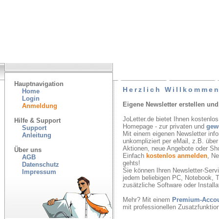
Hauptnavigation
Herzlich Willkommen
Home
Login
Eigene Newsletter erstellen und
Anmeldung
JoLetter.de bietet Ihnen kostenlos
Hilfe & Support
Homepage - zur privaten und
gew
Support
Mit einem eigenen Newsletter inf
Anleitung
unkompliziert per eMail, z.B. übe
Aktionen, neue Angebote oder Sh
Über uns
Einfach
kostenlos anmelden
, N
AGB
gehts!
Datenschutz
Sie können Ihren Newsletter-Servic
Impressum
jedem beliebigen PC, Notebook, T
zusätzliche Software oder Installa
Mehr? Mit einem
Premium-Acco
mit professionellen Zusatzfunkti