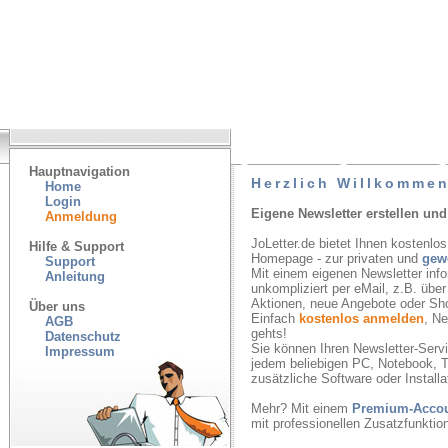
Hauptnavigation
Herzlich Willkommen
Home
Login
Eigene Newsletter erstellen und
Anmeldung
JoLetter.de bietet Ihnen kostenlos
Hilfe & Support
Homepage - zur privaten und
gew
Support
Mit einem eigenen Newsletter inf
Anleitung
unkompliziert per eMail, z.B. übe
Aktionen, neue Angebote oder Sh
Über uns
Einfach
kostenlos anmelden
, N
AGB
gehts!
Datenschutz
Sie können Ihren Newsletter-Servic
Impressum
jedem beliebigen PC, Notebook, T
zusätzliche Software oder Installa
Mehr? Mit einem
Premium-Acco
mit professionellen Zusatzfunkti