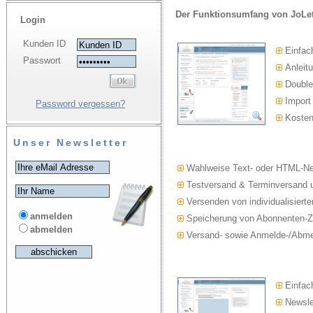
Der Funktionsumfang von JoLet
Login
Kunden ID
Einfac
Passwort
Anleitu
Double-
Import
Password vergessen?
Kosten
Unser Newsletter
Wahlweise Text- oder HTML-Ne
Testversand & Terminversand u
Versenden von individualisierte
anmelden
Speicherung von Abonnenten-Z
abmelden
Versand- sowie Anmelde-/Abmel
Einfach
Newslet