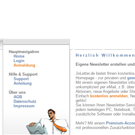
Hauptnavigation
Herzlich Willkommen
Home
Login
Eigene Newsletter erstellen und
Anmeldung
JoLetter.de bietet Ihnen kostenlos
Hilfe & Support
Homepage - zur privaten und
gew
Support
Mit einem eigenen Newsletter inf
Anleitung
unkompliziert per eMail, z.B. übe
Aktionen, neue Angebote oder Sh
Über uns
Einfach
kostenlos anmelden
, N
AGB
gehts!
Datenschutz
Sie können Ihren Newsletter-Servic
Impressum
jedem beliebigen PC, Notebook, T
zusätzliche Software oder Installa
Mehr? Mit einem
Premium-Acco
mit professionellen Zusatzfunkti