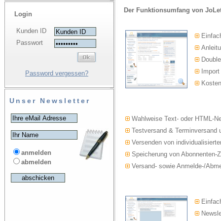
Der Funktionsumfang von JoLet
Login
Kunden ID
Einfac
Passwort
Anleitu
Double-
Import
Password vergessen?
Kosten
Unser Newsletter
Wahlweise Text- oder HTML-Ne
Testversand & Terminversand u
Versenden von individualisierte
anmelden
Speicherung von Abonnenten-Z
abmelden
Versand- sowie Anmelde-/Abmel
Einfach
Newslet