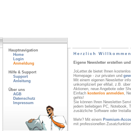
Hauptnavigation
Herzlich Willkommen
Home
Login
Eigene Newsletter erstellen und
Anmeldung
JoLetter.de bietet Ihnen kostenlos
Hilfe & Support
Homepage - zur privaten und
gew
Support
Mit einem eigenen Newsletter inf
Anleitung
unkompliziert per eMail, z.B. übe
Aktionen, neue Angebote oder Sh
Über uns
Einfach
kostenlos anmelden
, N
AGB
gehts!
Datenschutz
Sie können Ihren Newsletter-Servic
Impressum
jedem beliebigen PC, Notebook, T
zusätzliche Software oder Installa
Mehr? Mit einem
Premium-Acco
mit professionellen Zusatzfunkti