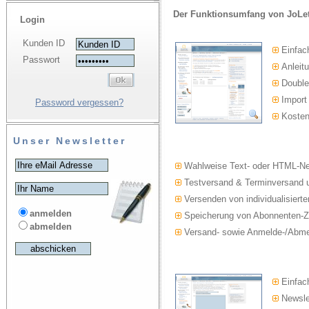
Der Funktionsumfang von JoLet
Login
Kunden ID
Einfac
Passwort
Anleitu
Double-
Import
Password vergessen?
Kosten
Unser Newsletter
Wahlweise Text- oder HTML-Ne
Testversand & Terminversand u
Versenden von individualisierte
anmelden
Speicherung von Abonnenten-Z
abmelden
Versand- sowie Anmelde-/Abmel
Einfach
Newslet