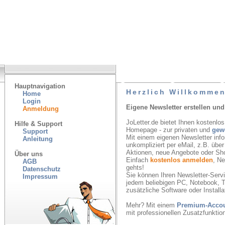
Hauptnavigation
Herzlich Willkommen
Home
Login
Eigene Newsletter erstellen und
Anmeldung
JoLetter.de bietet Ihnen kostenlos
Hilfe & Support
Homepage - zur privaten und
gew
Support
Mit einem eigenen Newsletter inf
Anleitung
unkompliziert per eMail, z.B. übe
Aktionen, neue Angebote oder Sh
Über uns
Einfach
kostenlos anmelden
, N
AGB
gehts!
Datenschutz
Sie können Ihren Newsletter-Servic
Impressum
jedem beliebigen PC, Notebook, T
zusätzliche Software oder Installa
Mehr? Mit einem
Premium-Acco
mit professionellen Zusatzfunkti