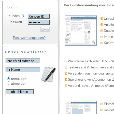
Der Funktionsumfang von JoLet
Login
Kunden ID
Einfac
Passwort
Anleitu
Double-
Import
Password vergessen?
Kosten
Unser Newsletter
Wahlweise Text- oder HTML-Ne
Testversand & Terminversand u
Versenden von individualisierte
anmelden
Speicherung von Abonnenten-Z
abmelden
Versand- sowie Anmelde-/Abmel
Einfach
Newslet