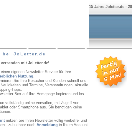
15 Jahre Joletter.de · 2
 bei JoLetter.de
 versenden mit JoLetter.de!
 einen eigenen Newsletter-Service für Ihre
erblichen Nutzung
.
ormieren Sie Ihre Besucher und Kunden schnell und
r Neuigkeiten und Termine, Veranstaltungen, aktuelle
opping-Tipps.
ewsletter-Box auf Ihre Homepage kopieren und los
e vollständig online verwalten, mit Zugriff von
ablet oder Smartphone aus. Sie benötigen keine
tionen.
unt
nutzen Sie Ihren Newsletter völlig werbefrei und
onen - zubuchbar nach
Anmeldung
in Ihrem Account.