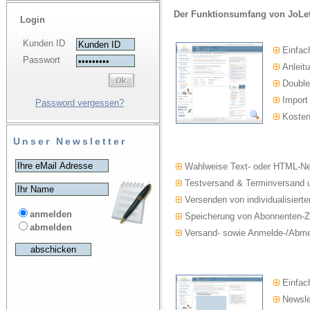
Der Funktionsumfang von JoLet
Login
Kunden ID
Einfac
Passwort
Anleitu
Double-
Import
Password vergessen?
Kosten
Unser Newsletter
Wahlweise Text- oder HTML-Ne
Testversand & Terminversand u
Versenden von individualisierte
anmelden
Speicherung von Abonnenten-Z
abmelden
Versand- sowie Anmelde-/Abmel
Einfach
Newslet