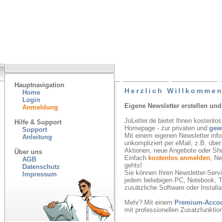
Hauptnavigation
Herzlich Willkommen
Home
Login
Eigene Newsletter erstellen und
Anmeldung
JoLetter.de bietet Ihnen kostenlos
Hilfe & Support
Homepage - zur privaten und
gew
Support
Mit einem eigenen Newsletter inf
Anleitung
unkompliziert per eMail, z.B. übe
Aktionen, neue Angebote oder Sh
Über uns
Einfach
kostenlos anmelden
, N
AGB
gehts!
Datenschutz
Sie können Ihren Newsletter-Servic
Impressum
jedem beliebigen PC, Notebook, T
zusätzliche Software oder Installa
Mehr? Mit einem
Premium-Acco
mit professionellen Zusatzfunkti