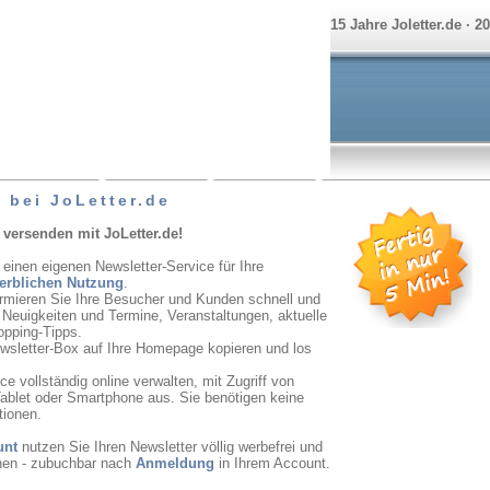
15 Jahre Joletter.de · 2
 bei JoLetter.de
 versenden mit JoLetter.de!
 einen eigenen Newsletter-Service für Ihre
erblichen Nutzung
.
ormieren Sie Ihre Besucher und Kunden schnell und
r Neuigkeiten und Termine, Veranstaltungen, aktuelle
opping-Tipps.
ewsletter-Box auf Ihre Homepage kopieren und los
e vollständig online verwalten, mit Zugriff von
ablet oder Smartphone aus. Sie benötigen keine
tionen.
unt
nutzen Sie Ihren Newsletter völlig werbefrei und
onen - zubuchbar nach
Anmeldung
in Ihrem Account.