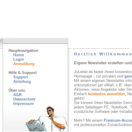
Hauptnavigation
Herzlich Willkommen
Home
Login
Eigene Newsletter erstellen und
Anmeldung
JoLetter.de bietet Ihnen kostenlos
Hilfe & Support
Homepage - zur privaten und
gew
Support
Mit einem eigenen Newsletter inf
Anleitung
unkompliziert per eMail, z.B. übe
Aktionen, neue Angebote oder Sh
Über uns
Einfach
kostenlos anmelden
, N
AGB
gehts!
Datenschutz
Sie können Ihren Newsletter-Servic
Impressum
jedem beliebigen PC, Notebook, T
zusätzliche Software oder Installa
Mehr? Mit einem
Premium-Acco
mit professionellen Zusatzfunkti