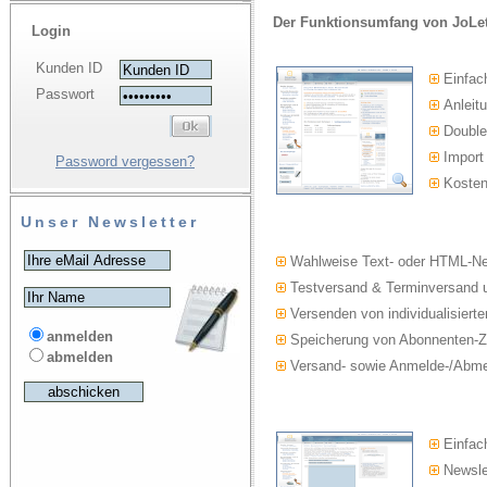
Der Funktionsumfang von JoLet
Login
Kunden ID
Einfac
Passwort
Anleitu
Double-
Import
Password vergessen?
Kosten
Unser Newsletter
Wahlweise Text- oder HTML-Ne
Testversand & Terminversand u
Versenden von individualisierte
anmelden
Speicherung von Abonnenten-Z
abmelden
Versand- sowie Anmelde-/Abmel
Einfach
Newslet