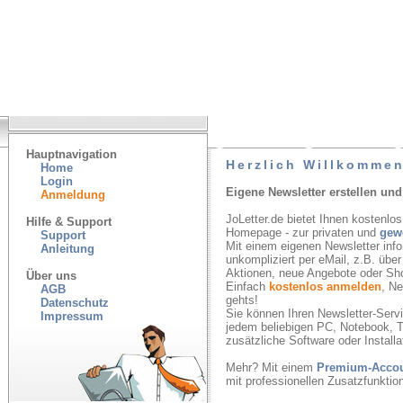
Hauptnavigation
Herzlich Willkommen
Home
Login
Eigene Newsletter erstellen und
Anmeldung
JoLetter.de bietet Ihnen kostenlos
Hilfe & Support
Homepage - zur privaten und
gew
Support
Mit einem eigenen Newsletter inf
Anleitung
unkompliziert per eMail, z.B. übe
Aktionen, neue Angebote oder Sh
Über uns
Einfach
kostenlos anmelden
, N
AGB
gehts!
Datenschutz
Sie können Ihren Newsletter-Servic
Impressum
jedem beliebigen PC, Notebook, T
zusätzliche Software oder Installa
Mehr? Mit einem
Premium-Acco
mit professionellen Zusatzfunkti