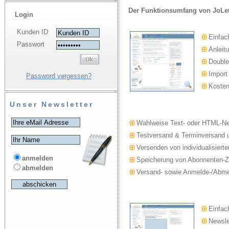
Der Funktionsumfang von JoLet
Login
Kunden ID
Einfac
Passwort
Anleitu
Double-
Import
Password vergessen?
Kosten
Unser Newsletter
Wahlweise Text- oder HTML-Ne
Testversand & Terminversand u
Versenden von individualisierte
anmelden
Speicherung von Abonnenten-Z
abmelden
Versand- sowie Anmelde-/Abmel
Einfach
Newslet