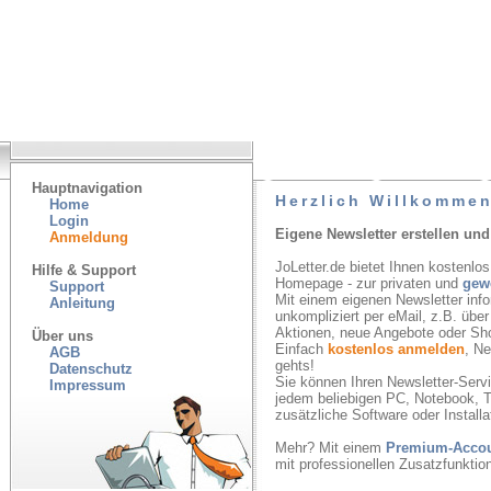
Hauptnavigation
Herzlich Willkommen
Home
Login
Eigene Newsletter erstellen und
Anmeldung
JoLetter.de bietet Ihnen kostenlos
Hilfe & Support
Homepage - zur privaten und
gew
Support
Mit einem eigenen Newsletter inf
Anleitung
unkompliziert per eMail, z.B. übe
Aktionen, neue Angebote oder Sh
Über uns
Einfach
kostenlos anmelden
, N
AGB
gehts!
Datenschutz
Sie können Ihren Newsletter-Servic
Impressum
jedem beliebigen PC, Notebook, T
zusätzliche Software oder Installa
Mehr? Mit einem
Premium-Acco
mit professionellen Zusatzfunkti