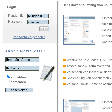
Der Funktionsumfang von JoLet
Login
Kunden ID
Einfac
Passwort
Anleitu
Double-
Import
Password vergessen?
Kosten
Unser Newsletter
Wahlweise Text- oder HTML-Ne
Testversand & Terminversand u
Versenden von individualisierte
anmelden
Speicherung von Abonnenten-Z
abmelden
Versand- sowie Anmelde-/Abmel
Einfach
Newslet