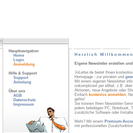
Hauptnavigation
Herzlich Willkommen
Home
Login
Eigene Newsletter erstellen und
Anmeldung
JoLetter.de bietet Ihnen kostenlos
Hilfe & Support
Homepage - zur privaten und
gew
Support
Mit einem eigenen Newsletter inf
Anleitung
unkompliziert per eMail, z.B. übe
Aktionen, neue Angebote oder Sh
Über uns
Einfach
kostenlos anmelden
, N
AGB
gehts!
Datenschutz
Sie können Ihren Newsletter-Servic
Impressum
jedem beliebigen PC, Notebook, T
zusätzliche Software oder Installa
Mehr? Mit einem
Premium-Acco
mit professionellen Zusatzfunkti