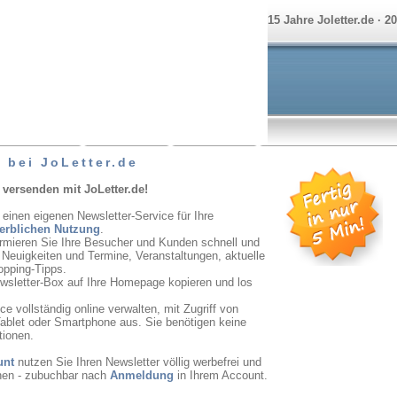
15 Jahre Joletter.de · 2
 bei JoLetter.de
 versenden mit JoLetter.de!
 einen eigenen Newsletter-Service für Ihre
erblichen Nutzung
.
ormieren Sie Ihre Besucher und Kunden schnell und
r Neuigkeiten und Termine, Veranstaltungen, aktuelle
opping-Tipps.
ewsletter-Box auf Ihre Homepage kopieren und los
e vollständig online verwalten, mit Zugriff von
ablet oder Smartphone aus. Sie benötigen keine
tionen.
unt
nutzen Sie Ihren Newsletter völlig werbefrei und
onen - zubuchbar nach
Anmeldung
in Ihrem Account.