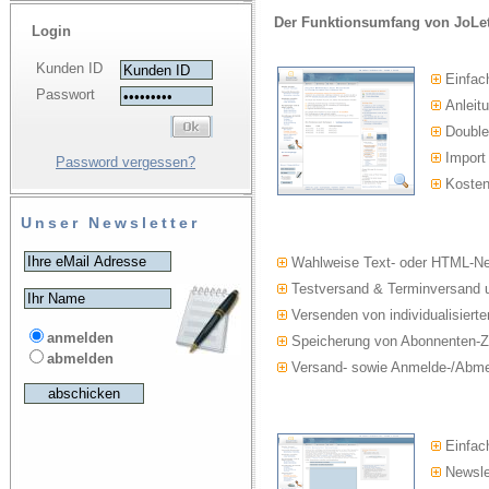
Der Funktionsumfang von JoLet
Login
Kunden ID
Einfac
Passwort
Anleitu
Double-
Import
Password vergessen?
Kosten
Unser Newsletter
Wahlweise Text- oder HTML-Ne
Testversand & Terminversand u
Versenden von individualisierte
anmelden
Speicherung von Abonnenten-Z
abmelden
Versand- sowie Anmelde-/Abmel
Einfach
Newslet