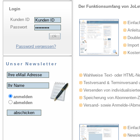
Der Funktionsumfang von JoLet
Login
Kunden ID
Einfac
Passwort
Anleitu
Double-
Import
Password vergessen?
Kosten
Unser Newsletter
Wahlweise Text- oder HTML-Ne
Testversand & Terminversand u
Versenden von individualisierte
anmelden
Speicherung von Abonnenten-Z
abmelden
Versand- sowie Anmelde-/Abmel
Einfach
Newslet