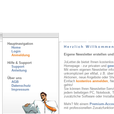
Hauptnavigation
Herzlich Willkommen
Home
Login
Eigene Newsletter erstellen und
Anmeldung
JoLetter.de bietet Ihnen kostenlos
Hilfe & Support
Homepage - zur privaten und
gew
Support
Mit einem eigenen Newsletter inf
Anleitung
unkompliziert per eMail, z.B. übe
Aktionen, neue Angebote oder Sh
Über uns
Einfach
kostenlos anmelden
, N
AGB
gehts!
Datenschutz
Sie können Ihren Newsletter-Servic
Impressum
jedem beliebigen PC, Notebook, T
zusätzliche Software oder Installa
Mehr? Mit einem
Premium-Acco
mit professionellen Zusatzfunkti