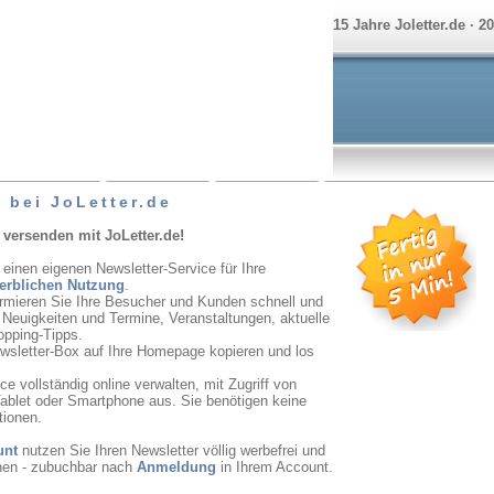
15 Jahre Joletter.de · 2
 bei JoLetter.de
 versenden mit JoLetter.de!
 einen eigenen Newsletter-Service für Ihre
erblichen Nutzung
.
ormieren Sie Ihre Besucher und Kunden schnell und
r Neuigkeiten und Termine, Veranstaltungen, aktuelle
opping-Tipps.
ewsletter-Box auf Ihre Homepage kopieren und los
e vollständig online verwalten, mit Zugriff von
ablet oder Smartphone aus. Sie benötigen keine
tionen.
unt
nutzen Sie Ihren Newsletter völlig werbefrei und
onen - zubuchbar nach
Anmeldung
in Ihrem Account.