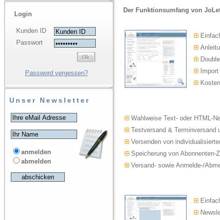
Der Funktionsumfang von JoLet
Login
Kunden ID
Einfac
Passwort
Anleitu
Double-
Import
Password vergessen?
Kosten
Unser Newsletter
Wahlweise Text- oder HTML-Ne
Testversand & Terminversand u
Versenden von individualisierte
anmelden
Speicherung von Abonnenten-Z
abmelden
Versand- sowie Anmelde-/Abmel
Einfach
Newslet