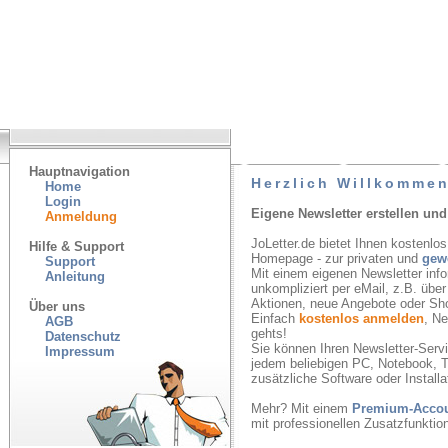
Hauptnavigation
Herzlich Willkommen
Home
Login
Eigene Newsletter erstellen und
Anmeldung
JoLetter.de bietet Ihnen kostenlos
Hilfe & Support
Homepage - zur privaten und
gew
Support
Mit einem eigenen Newsletter inf
Anleitung
unkompliziert per eMail, z.B. übe
Aktionen, neue Angebote oder Sh
Über uns
Einfach
kostenlos anmelden
, N
AGB
gehts!
Datenschutz
Sie können Ihren Newsletter-Servic
Impressum
jedem beliebigen PC, Notebook, T
zusätzliche Software oder Installa
Mehr? Mit einem
Premium-Acco
mit professionellen Zusatzfunkti