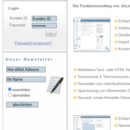
Der Funktionsumfang von JoLet
Login
Kunden ID
Einfac
Passwort
Anleitu
Double-
Import
Password vergessen?
Kosten
Unser Newsletter
Wahlweise Text- oder HTML-Ne
Testversand & Terminversand u
Versenden von individualisierte
anmelden
Speicherung von Abonnenten-Z
abmelden
Versand- sowie Anmelde-/Abmel
Einfach
Newslet