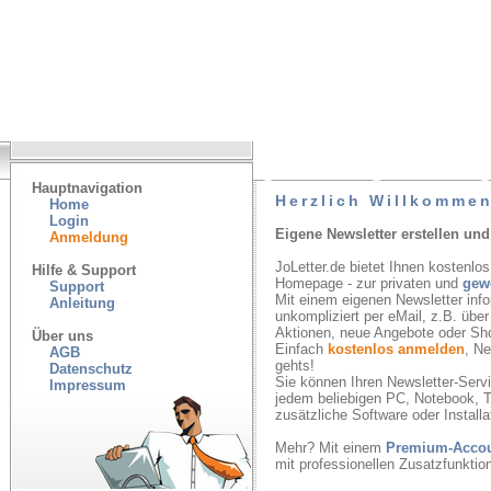
Hauptnavigation
Herzlich Willkommen
Home
Login
Eigene Newsletter erstellen und
Anmeldung
JoLetter.de bietet Ihnen kostenlos
Hilfe & Support
Homepage - zur privaten und
gew
Support
Mit einem eigenen Newsletter inf
Anleitung
unkompliziert per eMail, z.B. übe
Aktionen, neue Angebote oder Sh
Über uns
Einfach
kostenlos anmelden
, N
AGB
gehts!
Datenschutz
Sie können Ihren Newsletter-Servic
Impressum
jedem beliebigen PC, Notebook, T
zusätzliche Software oder Installa
Mehr? Mit einem
Premium-Acco
mit professionellen Zusatzfunkti