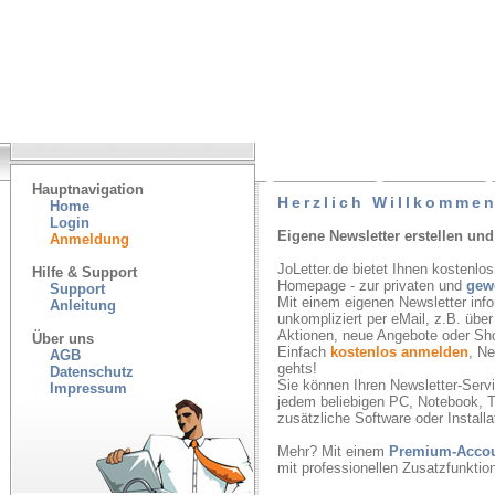
Hauptnavigation
Herzlich Willkommen
Home
Login
Eigene Newsletter erstellen und
Anmeldung
JoLetter.de bietet Ihnen kostenlos
Hilfe & Support
Homepage - zur privaten und
gew
Support
Mit einem eigenen Newsletter inf
Anleitung
unkompliziert per eMail, z.B. übe
Aktionen, neue Angebote oder Sh
Über uns
Einfach
kostenlos anmelden
, N
AGB
gehts!
Datenschutz
Sie können Ihren Newsletter-Servic
Impressum
jedem beliebigen PC, Notebook, T
zusätzliche Software oder Installa
Mehr? Mit einem
Premium-Acco
mit professionellen Zusatzfunkti