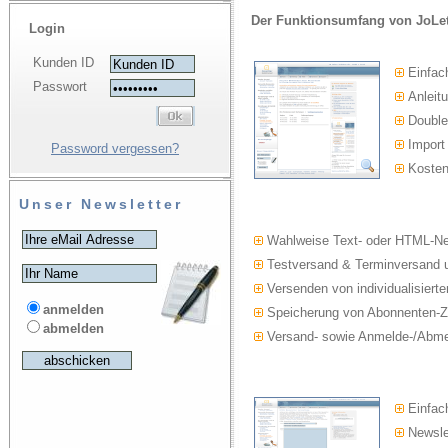
Der Funktionsumfang von JoLet
Login
Kunden ID
Einfac
Passwort
Anleitu
Double-
Import
Password vergessen?
Kosten
Unser Newsletter
Wahlweise Text- oder HTML-Ne
Testversand & Terminversand u
Versenden von individualisierte
anmelden
Speicherung von Abonnenten-Z
abmelden
Versand- sowie Anmelde-/Abmel
Einfach
Newslet