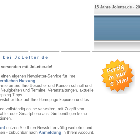
15 Jahre Joletter.de · 2
 bei JoLetter.de
 versenden mit JoLetter.de!
 einen eigenen Newsletter-Service für Ihre
erblichen Nutzung
.
ormieren Sie Ihre Besucher und Kunden schnell und
r Neuigkeiten und Termine, Veranstaltungen, aktuelle
opping-Tipps.
ewsletter-Box auf Ihre Homepage kopieren und los
e vollständig online verwalten, mit Zugriff von
ablet oder Smartphone aus. Sie benötigen keine
tionen.
unt
nutzen Sie Ihren Newsletter völlig werbefrei und
onen - zubuchbar nach
Anmeldung
in Ihrem Account.