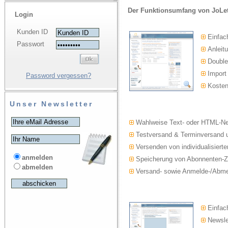
Der Funktionsumfang von JoLet
Login
Kunden ID
Einfac
Passwort
Anleitu
Double-
Import
Password vergessen?
Kosten
Unser Newsletter
Wahlweise Text- oder HTML-Ne
Testversand & Terminversand u
Versenden von individualisierte
anmelden
Speicherung von Abonnenten-Z
abmelden
Versand- sowie Anmelde-/Abmel
Einfach
Newslet