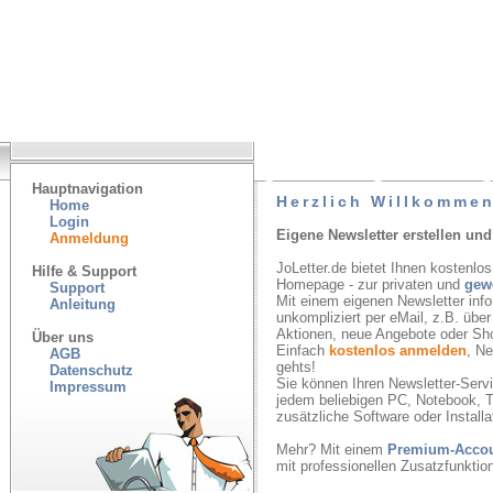
Hauptnavigation
Herzlich Willkommen
Home
Login
Eigene Newsletter erstellen und
Anmeldung
JoLetter.de bietet Ihnen kostenlos
Hilfe & Support
Homepage - zur privaten und
gew
Support
Mit einem eigenen Newsletter inf
Anleitung
unkompliziert per eMail, z.B. übe
Aktionen, neue Angebote oder Sh
Über uns
Einfach
kostenlos anmelden
, N
AGB
gehts!
Datenschutz
Sie können Ihren Newsletter-Servic
Impressum
jedem beliebigen PC, Notebook, T
zusätzliche Software oder Installa
Mehr? Mit einem
Premium-Acco
mit professionellen Zusatzfunkti