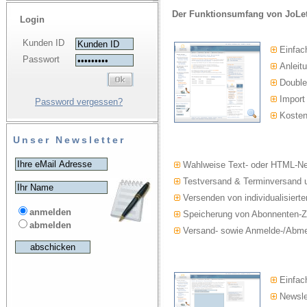
Der Funktionsumfang von JoLet
Login
Kunden ID
Einfac
Passwort
Anleitu
Double-
Import
Password vergessen?
Kosten
Unser Newsletter
Wahlweise Text- oder HTML-Ne
Testversand & Terminversand u
Versenden von individualisierte
anmelden
Speicherung von Abonnenten-Z
abmelden
Versand- sowie Anmelde-/Abmel
Einfach
Newslet