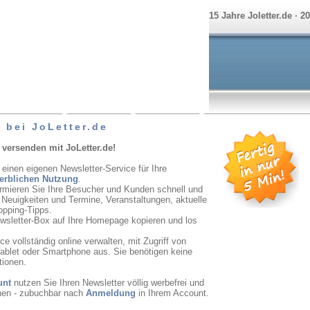
15 Jahre Joletter.de · 2
 bei JoLetter.de
 versenden mit JoLetter.de!
 einen eigenen Newsletter-Service für Ihre
erblichen Nutzung
.
ormieren Sie Ihre Besucher und Kunden schnell und
r Neuigkeiten und Termine, Veranstaltungen, aktuelle
opping-Tipps.
ewsletter-Box auf Ihre Homepage kopieren und los
e vollständig online verwalten, mit Zugriff von
ablet oder Smartphone aus. Sie benötigen keine
tionen.
unt
nutzen Sie Ihren Newsletter völlig werbefrei und
onen - zubuchbar nach
Anmeldung
in Ihrem Account.