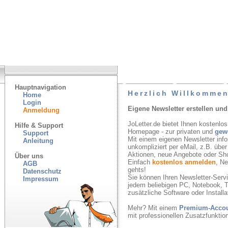
Hauptnavigation
Herzlich Willkommen
Home
Login
Eigene Newsletter erstellen und
Anmeldung
JoLetter.de bietet Ihnen kostenlos
Hilfe & Support
Homepage - zur privaten und
gew
Support
Mit einem eigenen Newsletter inf
Anleitung
unkompliziert per eMail, z.B. übe
Aktionen, neue Angebote oder Sh
Über uns
Einfach
kostenlos anmelden
, N
AGB
gehts!
Datenschutz
Sie können Ihren Newsletter-Servic
Impressum
jedem beliebigen PC, Notebook, T
zusätzliche Software oder Installa
Mehr? Mit einem
Premium-Acco
mit professionellen Zusatzfunkti