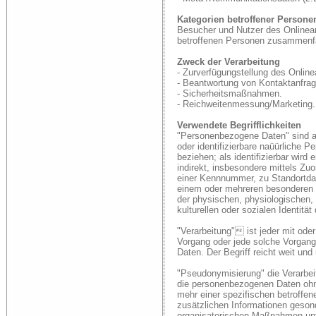
Kategorien betroffener Persone
Besucher und Nutzer des Onlinean
betroffenen Personen zusammenfa
Zweck der Verarbeitung
- Zurverfügungstellung des Online
- Beantwortung von Kontaktanfra
- Sicherheitsmaßnahmen.
- Reichweitenmessung/Marketing.
Verwendete Begrifflichkeiten
"Personenbezogene Daten" sind alle
oder identifizierbare naüürliche 
beziehen; als identifizierbar wird
indirekt, insbesondere mittels Z
einer Kennnummer, zu Standortdat
einem oder mehreren besonderen M
der physischen, physiologischen, 
kulturellen oder sozialen Identität
"Verarbeitung" ist jeder mit oder
Vorgang oder jede solche Vorga
Daten. Der Begriff reicht weit un
"Pseudonymisierung" die Verarbei
die personenbezogenen Daten ohne
mehr einer spezifischen betroffe
zusätzlichen Informationen geson
organisatorischen Maßnahmen unte