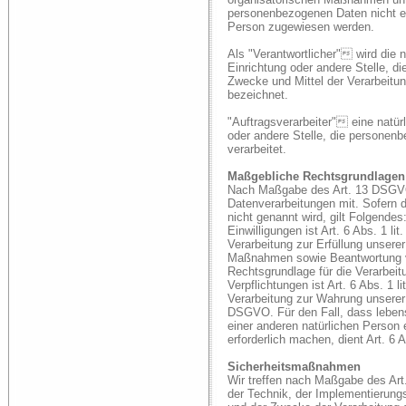
personenbezogenen Daten nicht eine
Person zugewiesen werden.
Als "Verantwortlicher" wird die n
Einrichtung oder andere Stelle, d
Zwecke und Mittel der Verarbeit
bezeichnet.
"Auftragsverarbeiter" eine natür
oder andere Stelle, die personen
verarbeitet.
Maßgebliche Rechtsgrundlagen
Nach Maßgabe des Art. 13 DSGVO 
Datenverarbeitungen mit. Sofern 
nicht genannt wird, gilt Folgende
Einwilligungen ist Art. 6 Abs. 1 l
Verarbeitung zur Erfüllung unsere
Maßnahmen sowie Beantwortung von
Rechtsgrundlage für die Verarbeit
Verpflichtungen ist Art. 6 Abs. 1 
Verarbeitung zur Wahrung unserer b
DSGVO. Für den Fall, dass lebens
einer anderen natürlichen Person
erforderlich machen, dient Art. 6
Sicherheitsmaßnahmen
Wir treffen nach Maßgabe des Ar
der Technik, der Implementierung