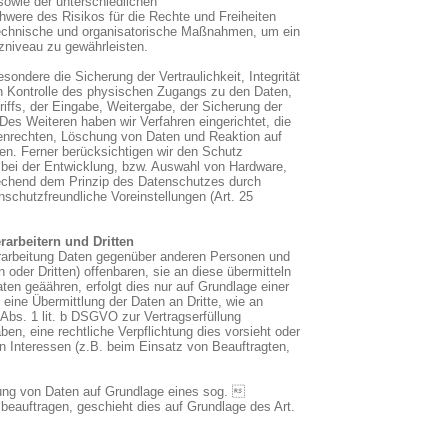
sowie der unterschiedlichen
chwere des Risikos für die Rechte und Freiheiten
technische und organisatorische Maßnahmen, um ein
niveau zu gewährleisten.
ndere die Sicherung der Vertraulichkeit, Integrität
h Kontrolle des physischen Zugangs zu den Daten,
riffs, der Eingabe, Weitergabe, der Sicherung der
 Des Weiteren haben wir Verfahren eingerichtet, die
nrechten, Löschung von Daten und Reaktion auf
en. Ferner berücksichtigen wir den Schutz
bei der Entwicklung, bzw. Auswahl von Hardware,
rechend dem Prinzip des Datenschutzes durch
schutzfreundliche Voreinstellungen (Art. 25
arbeitern und Dritten
rarbeitung Daten gegenüber anderen Personen und
 oder Dritten) offenbaren, sie an diese übermitteln
aten geäähren, erfolgt dies nur auf Grundlage einer
 eine Übermittlung der Daten an Dritte, wie an
 Abs. 1 lit. b DSGVO zur Vertragserfüllung
haben, eine rechtliche Verpflichtung dies vorsieht oder
n Interessen (z.B. beim Einsatz von Beauftragten,
itung von Daten auf Grundlage eines sog. 
beauftragen, geschieht dies auf Grundlage des Art.