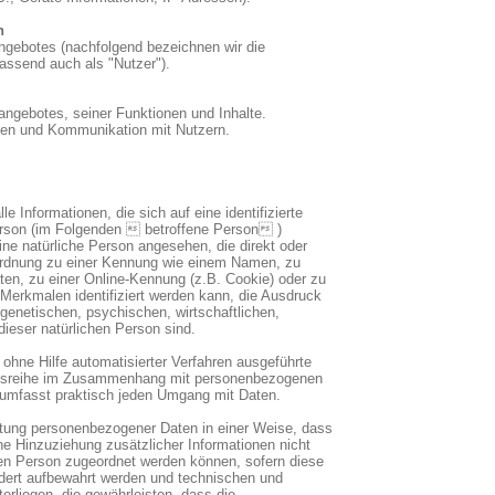
n
gebotes (nachfolgend bezeichnen wir die
ssend auch als "Nutzer").
angebotes, seiner Funktionen und Inhalte.
gen und Kommunikation mit Nutzern.
 Informationen, die sich auf eine identifizierte
Person (im Folgenden  betroffene Person )
 eine natürliche Person angesehen, die direkt oder
uordnung zu einer Kennung wie einem Namen, zu
en, zu einer Online-Kennung (z.B. Cookie) oder zu
erkmalen identifiziert werden kann, die Ausdruck
genetischen, psychischen, wirtschaftlichen,
 dieser natürlichen Person sind.
 ohne Hilfe automatisierter Verfahren ausgeführte
ngsreihe im Zusammenhang mit personenbezogenen
d umfasst praktisch jeden Umgang mit Daten.
tung personenbezogener Daten in einer Weise, dass
 Hinzuziehung zusätzlicher Informationen nicht
nen Person zugeordnet werden können, sofern diese
dert aufbewahrt werden und technischen und
rliegen, die gewährleisten, dass die