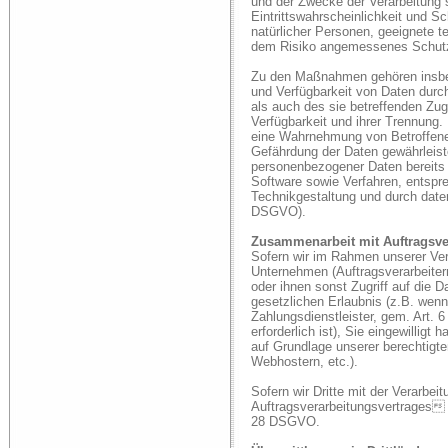
und der Zwecke der Verarbeitung 
Eintrittswahrscheinlichkeit und S
natürlicher Personen, geeignete 
dem Risiko angemessenes Schutz
Zu den Maßnahmen gehören insbeso
und Verfügbarkeit von Daten durc
als auch des sie betreffenden Zug
Verfügbarkeit und ihrer Trennung.
eine Wahrnehmung von Betroffene
Gefährdung der Daten gewährleist
personenbezogener Daten bereits 
Software sowie Verfahren, entsp
Technikgestaltung und durch daten
DSGVO).
Zusammenarbeit mit Auftragsver
Sofern wir im Rahmen unserer Ve
Unternehmen (Auftragsverarbeitern
oder ihnen sonst Zugriff auf die D
gesetzlichen Erlaubnis (z.B. wenn
Zahlungsdienstleister, gem. Art. 6
erforderlich ist), Sie eingewilligt 
auf Grundlage unserer berechtigte
Webhostern, etc.).
Sofern wir Dritte mit der Verarbe
Auftragsverarbeitungsvertrages 
28 DSGVO.