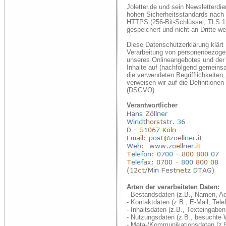
Joletter.de und sein Newsletterd
hohen Sicherheitsstandards nach 
HTTPS (256-Bit-Schlüssel, TLS 1.2
gespeichert und nicht an Dritte w
Diese Datenschutzerklärung klärt
Verarbeitung von personenbezoge
unseres Onlineangebotes und der
Inhalte auf (nachfolgend gemeinsa
die verwendeten Begrifflichkeiten,
verweisen wir auf die Definitione
(DSGVO).
Verantwortlicher
Arten der verarbeiteten Daten:
- Bestandsdaten (z.B., Namen, Ad
- Kontaktdaten (z.B., E-Mail, Tel
- Inhaltsdaten (z.B., Texteingaben
- Nutzungsdaten (z.B., besuchte W
- Meta-/Kommunikationsdaten (z.B