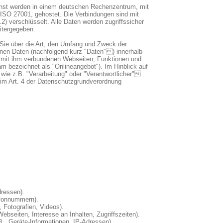
ienst werden in einem deutschen Rechenzentrum, mit
ISO 27001, gehostet. Die Verbindungen sind mit
) verschlüsselt. Alle Daten werden zugriffssicher
eitergegeben.
 Sie über die Art, den Umfang und Zweck der
nen Daten (nachfolgend kurz "Daten") innerhalb
 mit ihm verbundenen Webseiten, Funktionen und
m bezeichnet als "Onlineangebot"). Im Hinblick auf
 wie z.B. "Verarbeitung" oder "Verantwortlicher"
n im Art. 4 der Datenschutzgrundverordnung
ressen).
efonnummern).
, Fotografien, Videos).
ebseiten, Interesse an Inhalten, Zugriffszeiten).
., Geräte-Informationen, IP-Adressen).