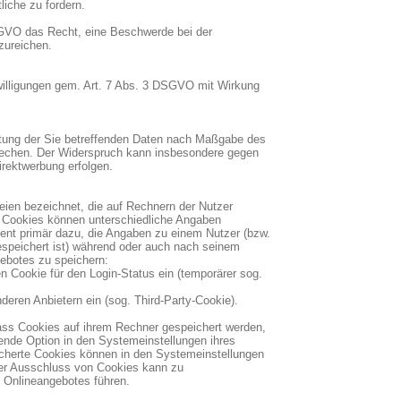
liche zu fordern.
SGVO das Recht, eine Beschwerde bei der
zureichen.
nwilligungen gem. Art. 7 Abs. 3 DSGVO mit Wirkung
itung der Sie betreffenden Daten nach Maßgabe des
rechen. Der Widerspruch kann insbesondere gegen
irektwerbung erfolgen.
ien bezeichnet, die auf Rechnern der Nutzer
r Cookies können unterschiedliche Angaben
ient primär dazu, die Angaben zu einem Nutzer (bzw.
speichert ist) während oder auch nach seinem
ebotes zu speichern:
en Cookie für den Login-Status ein (temporärer sog.
deren Anbietern ein (sog. Third-Party-Cookie).
dass Cookies auf ihrem Rechner gespeichert werden,
ende Option in den Systemeinstellungen ihres
cherte Cookies können in den Systemeinstellungen
er Ausschluss von Cookies kann zu
 Onlineangebotes führen.