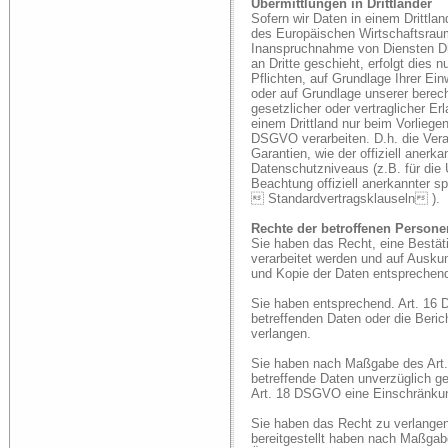
Übermittlungen in Drittländer
Sofern wir Daten in einem Drittla
des Europäischen Wirtschaftsrau
Inanspruchnahme von Diensten Dri
an Dritte geschieht, erfolgt dies n
Pflichten, auf Grundlage Ihrer Einw
oder auf Grundlage unserer berech
gesetzlicher oder vertraglicher Er
einem Drittland nur beim Vorliege
DSGVO verarbeiten. D.h. die Verar
Garantien, wie der offiziell aner
Datenschutzniveaus (z.B. für die
Beachtung offiziell anerkannter sp
 Standardvertragsklauseln ).
Rechte der betroffenen Persone
Sie haben das Recht, eine Bestät
verarbeitet werden und auf Auskun
und Kopie der Daten entsprechen
Sie haben entsprechend. Art. 16 
betreffenden Daten oder die Beric
verlangen.
Sie haben nach Maßgabe des Art
betreffende Daten unverzüglich g
Art. 18 DSGVO eine Einschränkung
Sie haben das Recht zu verlangen
bereitgestellt haben nach Maßga