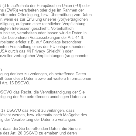
nd (d.h. außerhalb der Europäischen Union (EU) oder
ms (EWR)) verarbeiten oder dies im Rahmen der
tter oder Offenlegung, bzw. Übermittlung von Daten
ur, wenn es zur Erfüllung unserer (vor)vertraglichen
illigung, aufgrund einer rechtlichen Verpflichtung
tigten Interessen geschieht. Vorbehaltlich
laubnisse, verarbeiten oder lassen wir die Daten in
n der besonderen Voraussetzungen der Art. 44 ff.
beitung erfolgt z.B. auf Grundlage besonderer
kannten Feststellung eines der EU entsprechenden
 USA durch das  Privacy Shield ) oder
ezieller vertraglicher Verpflichtungen (so genannte
n
igung darüber zu verlangen, ob betreffende Daten
ft über diese Daten sowie auf weitere Informationen
d Art. 15 DSGVO.
DSGVO das Recht, die Vervollständigung der Sie
htigung der Sie betreffenden unrichtigen Daten zu
. 17 DSGVO das Recht zu verlangen, dass
elöscht werden, bzw. alternativ nach Maßgabe des
 der Verarbeitung der Daten zu verlangen.
, dass die Sie betreffenden Daten, die Sie uns
be des Art. 20 DSGVO zu erhalten und deren