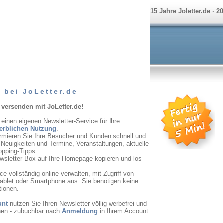
15 Jahre Joletter.de · 2
 bei JoLetter.de
 versenden mit JoLetter.de!
 einen eigenen Newsletter-Service für Ihre
erblichen Nutzung
.
ormieren Sie Ihre Besucher und Kunden schnell und
r Neuigkeiten und Termine, Veranstaltungen, aktuelle
opping-Tipps.
ewsletter-Box auf Ihre Homepage kopieren und los
e vollständig online verwalten, mit Zugriff von
ablet oder Smartphone aus. Sie benötigen keine
tionen.
unt
nutzen Sie Ihren Newsletter völlig werbefrei und
onen - zubuchbar nach
Anmeldung
in Ihrem Account.