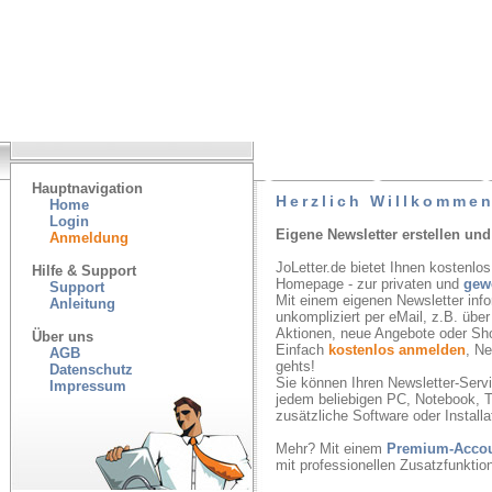
Hauptnavigation
Herzlich Willkommen
Home
Login
Eigene Newsletter erstellen und
Anmeldung
JoLetter.de bietet Ihnen kostenlos
Hilfe & Support
Homepage - zur privaten und
gew
Support
Mit einem eigenen Newsletter inf
Anleitung
unkompliziert per eMail, z.B. übe
Aktionen, neue Angebote oder Sh
Über uns
Einfach
kostenlos anmelden
, N
AGB
gehts!
Datenschutz
Sie können Ihren Newsletter-Servic
Impressum
jedem beliebigen PC, Notebook, T
zusätzliche Software oder Installa
Mehr? Mit einem
Premium-Acco
mit professionellen Zusatzfunkti