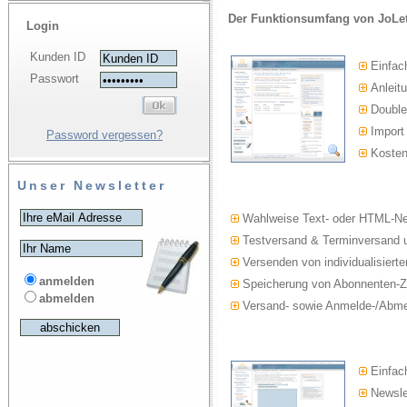
Der Funktionsumfang von JoLet
Login
Kunden ID
Einfac
Passwort
Anleitu
Double-
Import
Password vergessen?
Kosten
Unser Newsletter
Wahlweise Text- oder HTML-Ne
Testversand & Terminversand u
Versenden von individualisierte
anmelden
Speicherung von Abonnenten-Z
abmelden
Versand- sowie Anmelde-/Abmel
Einfach
Newslet