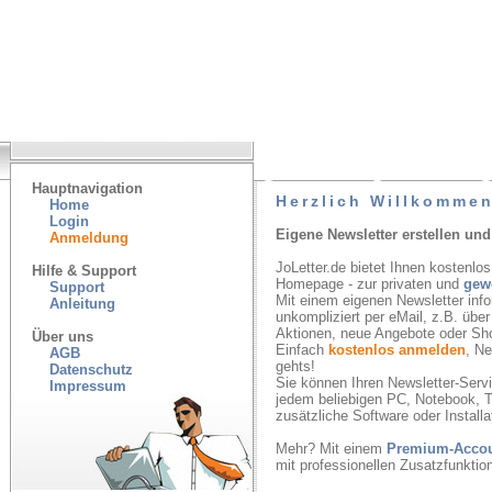
Hauptnavigation
Herzlich Willkommen
Home
Login
Eigene Newsletter erstellen und
Anmeldung
JoLetter.de bietet Ihnen kostenlos
Hilfe & Support
Homepage - zur privaten und
gew
Support
Mit einem eigenen Newsletter inf
Anleitung
unkompliziert per eMail, z.B. übe
Aktionen, neue Angebote oder Sh
Über uns
Einfach
kostenlos anmelden
, N
AGB
gehts!
Datenschutz
Sie können Ihren Newsletter-Servic
Impressum
jedem beliebigen PC, Notebook, T
zusätzliche Software oder Installa
Mehr? Mit einem
Premium-Acco
mit professionellen Zusatzfunkti