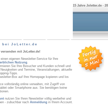
15 Jahre Joletter.de · 2
 bei JoLetter.de
 versenden mit JoLetter.de!
 einen eigenen Newsletter-Service für Ihre
erblichen Nutzung
.
ormieren Sie Ihre Besucher und Kunden schnell und
r Neuigkeiten und Termine, Veranstaltungen, aktuelle
opping-Tipps.
ewsletter-Box auf Ihre Homepage kopieren und los
e vollständig online verwalten, mit Zugriff von
ablet oder Smartphone aus. Sie benötigen keine
tionen.
unt
nutzen Sie Ihren Newsletter völlig werbefrei und
onen - zubuchbar nach
Anmeldung
in Ihrem Account.