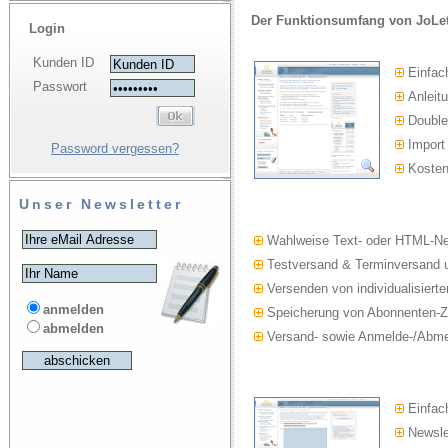
Der Funktionsumfang von JoLet
Login
Kunden ID
Einfac
Passwort
Anleitu
Double-
Import
Password vergessen?
Kosten
Unser Newsletter
Wahlweise Text- oder HTML-Ne
Testversand & Terminversand u
Versenden von individualisierte
anmelden
Speicherung von Abonnenten-Z
abmelden
Versand- sowie Anmelde-/Abmel
Einfach
Newslet