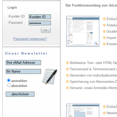
Der Funktionsumfang von JoLet
Login
Kunden ID
Einfac
Passwort
Anleitu
Double-
Import
Password vergessen?
Kosten
Unser Newsletter
Wahlweise Text- oder HTML-Ne
Testversand & Terminversand u
Versenden von individualisierte
anmelden
Speicherung von Abonnenten-Z
abmelden
Versand- sowie Anmelde-/Abmel
Einfach
Newslet