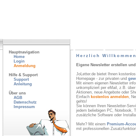
Hauptnavigation
Herzlich Willkommen
Home
Login
Eigene Newsletter erstellen und
Anmeldung
JoLetter.de bietet Ihnen kostenlos
Hilfe & Support
Homepage - zur privaten und
gew
Support
Mit einem eigenen Newsletter inf
Anleitung
unkompliziert per eMail, z.B. übe
Aktionen, neue Angebote oder Sh
Über uns
Einfach
kostenlos anmelden
, N
AGB
gehts!
Datenschutz
Sie können Ihren Newsletter-Servic
Impressum
jedem beliebigen PC, Notebook, T
zusätzliche Software oder Installa
Mehr? Mit einem
Premium-Acco
mit professionellen Zusatzfunkti