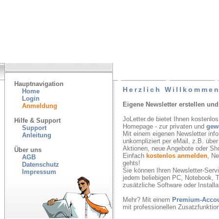
Hauptnavigation
Herzlich Willkommen
Home
Login
Eigene Newsletter erstellen und
Anmeldung
JoLetter.de bietet Ihnen kostenlos
Hilfe & Support
Homepage - zur privaten und
gew
Support
Mit einem eigenen Newsletter inf
Anleitung
unkompliziert per eMail, z.B. übe
Aktionen, neue Angebote oder Sh
Über uns
Einfach
kostenlos anmelden
, N
AGB
gehts!
Datenschutz
Sie können Ihren Newsletter-Servic
Impressum
jedem beliebigen PC, Notebook, T
zusätzliche Software oder Installa
Mehr? Mit einem
Premium-Acco
mit professionellen Zusatzfunkti