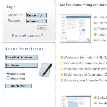
Der Funktionsumfang von JoLet
Login
Kunden ID
Einfac
Passwort
Anleitu
Double-
Import
Password vergessen?
Kosten
Unser Newsletter
Wahlweise Text- oder HTML-Ne
Testversand & Terminversand u
Versenden von individualisierte
anmelden
Speicherung von Abonnenten-Z
abmelden
Versand- sowie Anmelde-/Abmel
Einfach
Newslet