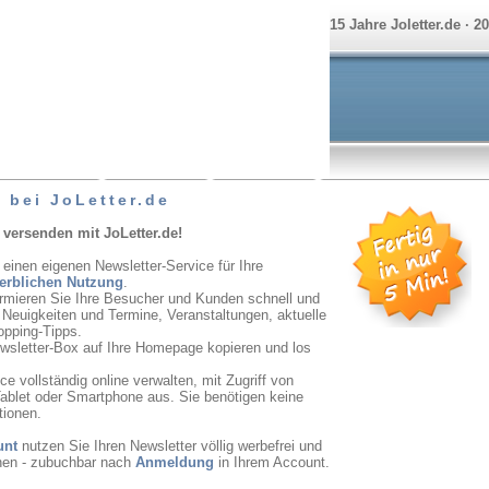
15 Jahre Joletter.de · 2
 bei JoLetter.de
 versenden mit JoLetter.de!
 einen eigenen Newsletter-Service für Ihre
erblichen Nutzung
.
ormieren Sie Ihre Besucher und Kunden schnell und
r Neuigkeiten und Termine, Veranstaltungen, aktuelle
opping-Tipps.
ewsletter-Box auf Ihre Homepage kopieren und los
e vollständig online verwalten, mit Zugriff von
ablet oder Smartphone aus. Sie benötigen keine
tionen.
unt
nutzen Sie Ihren Newsletter völlig werbefrei und
onen - zubuchbar nach
Anmeldung
in Ihrem Account.