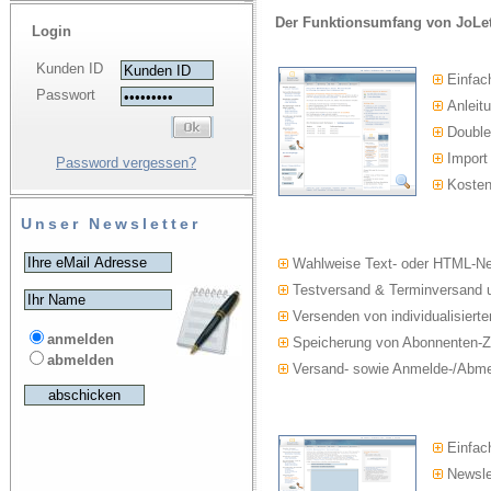
Der Funktionsumfang von JoLet
Login
Kunden ID
Einfac
Passwort
Anleitu
Double-
Import
Password vergessen?
Kosten
Unser Newsletter
Wahlweise Text- oder HTML-Ne
Testversand & Terminversand u
Versenden von individualisierte
anmelden
Speicherung von Abonnenten-Z
abmelden
Versand- sowie Anmelde-/Abmel
Einfach
Newslet