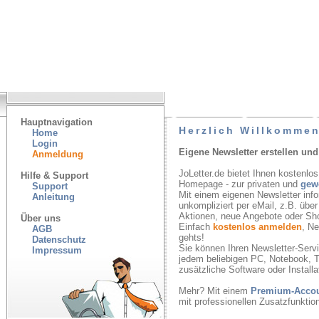
Hauptnavigation
Herzlich Willkommen
Home
Login
Eigene Newsletter erstellen und
Anmeldung
JoLetter.de bietet Ihnen kostenlos
Hilfe & Support
Homepage - zur privaten und
gew
Support
Mit einem eigenen Newsletter inf
Anleitung
unkompliziert per eMail, z.B. übe
Aktionen, neue Angebote oder Sh
Über uns
Einfach
kostenlos anmelden
, N
AGB
gehts!
Datenschutz
Sie können Ihren Newsletter-Servic
Impressum
jedem beliebigen PC, Notebook, T
zusätzliche Software oder Installa
Mehr? Mit einem
Premium-Acco
mit professionellen Zusatzfunkti