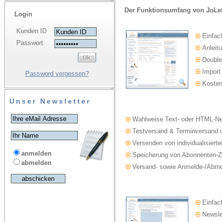
Der Funktionsumfang von JoLet
Login
Kunden ID
Einfac
Passwort
Anleitu
Double-
Import
Password vergessen?
Kosten
Unser Newsletter
Wahlweise Text- oder HTML-Ne
Testversand & Terminversand u
Versenden von individualisierte
anmelden
Speicherung von Abonnenten-Z
abmelden
Versand- sowie Anmelde-/Abmel
Einfach
Newslet