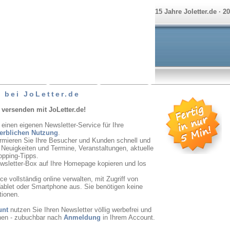
15 Jahre Joletter.de · 2
 bei JoLetter.de
 versenden mit JoLetter.de!
 einen eigenen Newsletter-Service für Ihre
erblichen Nutzung
.
ormieren Sie Ihre Besucher und Kunden schnell und
r Neuigkeiten und Termine, Veranstaltungen, aktuelle
opping-Tipps.
ewsletter-Box auf Ihre Homepage kopieren und los
e vollständig online verwalten, mit Zugriff von
ablet oder Smartphone aus. Sie benötigen keine
tionen.
unt
nutzen Sie Ihren Newsletter völlig werbefrei und
onen - zubuchbar nach
Anmeldung
in Ihrem Account.