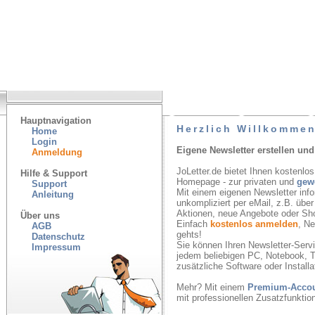
Hauptnavigation
Herzlich Willkommen
Home
Login
Eigene Newsletter erstellen und
Anmeldung
JoLetter.de bietet Ihnen kostenlos
Hilfe & Support
Homepage - zur privaten und
gew
Support
Mit einem eigenen Newsletter inf
Anleitung
unkompliziert per eMail, z.B. übe
Aktionen, neue Angebote oder Sh
Über uns
Einfach
kostenlos anmelden
, N
AGB
gehts!
Datenschutz
Sie können Ihren Newsletter-Servic
Impressum
jedem beliebigen PC, Notebook, T
zusätzliche Software oder Installa
Mehr? Mit einem
Premium-Acco
mit professionellen Zusatzfunkti