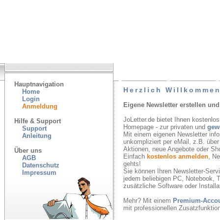
Hauptnavigation
Herzlich Willkommen
Home
Login
Eigene Newsletter erstellen und
Anmeldung
JoLetter.de bietet Ihnen kostenlos
Hilfe & Support
Homepage - zur privaten und
gew
Support
Mit einem eigenen Newsletter inf
Anleitung
unkompliziert per eMail, z.B. übe
Aktionen, neue Angebote oder Sh
Über uns
Einfach
kostenlos anmelden
, N
AGB
gehts!
Datenschutz
Sie können Ihren Newsletter-Servic
Impressum
jedem beliebigen PC, Notebook, T
zusätzliche Software oder Installa
Mehr? Mit einem
Premium-Acco
mit professionellen Zusatzfunkti