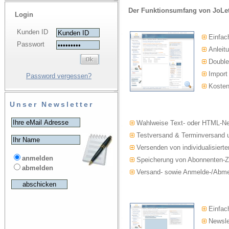
Der Funktionsumfang von JoLet
Login
Kunden ID
Einfac
Passwort
Anleitu
Double-
Import
Password vergessen?
Kosten
Unser Newsletter
Wahlweise Text- oder HTML-Ne
Testversand & Terminversand u
Versenden von individualisierte
anmelden
Speicherung von Abonnenten-Z
abmelden
Versand- sowie Anmelde-/Abmel
Einfach
Newslet