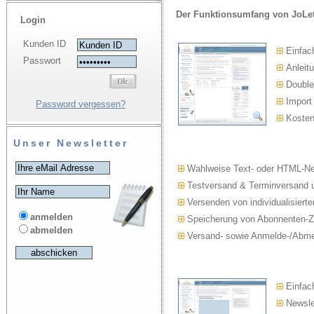
Der Funktionsumfang von JoLet
Login
Kunden ID
Einfac
Passwort
Anleitu
Double-
Import
Password vergessen?
Kosten
Unser Newsletter
Wahlweise Text- oder HTML-Ne
Testversand & Terminversand u
Versenden von individualisierte
anmelden
Speicherung von Abonnenten-Z
abmelden
Versand- sowie Anmelde-/Abmel
Einfach
Newslet