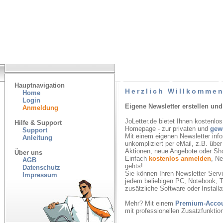
Hauptnavigation
Herzlich Willkommen
Home
Login
Eigene Newsletter erstellen und
Anmeldung
JoLetter.de bietet Ihnen kostenlos
Hilfe & Support
Homepage - zur privaten und
gew
Support
Mit einem eigenen Newsletter inf
Anleitung
unkompliziert per eMail, z.B. übe
Aktionen, neue Angebote oder Sh
Über uns
Einfach
kostenlos anmelden
, N
AGB
gehts!
Datenschutz
Sie können Ihren Newsletter-Servic
Impressum
jedem beliebigen PC, Notebook, T
zusätzliche Software oder Installa
Mehr? Mit einem
Premium-Acco
mit professionellen Zusatzfunkti