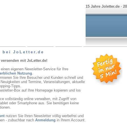
15 Jahre Joletter.de · 2
 bei JoLetter.de
 versenden mit JoLetter.de!
 einen eigenen Newsletter-Service für Ihre
erblichen Nutzung
.
ormieren Sie Ihre Besucher und Kunden schnell und
r Neuigkeiten und Termine, Veranstaltungen, aktuelle
opping-Tipps.
ewsletter-Box auf Ihre Homepage kopieren und los
e vollständig online verwalten, mit Zugriff von
ablet oder Smartphone aus. Sie benötigen keine
tionen.
unt
nutzen Sie Ihren Newsletter völlig werbefrei und
onen - zubuchbar nach
Anmeldung
in Ihrem Account.