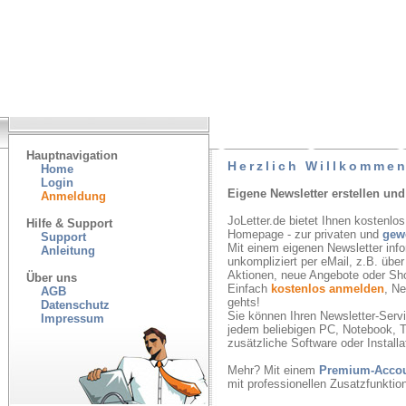
Hauptnavigation
Herzlich Willkommen
Home
Login
Eigene Newsletter erstellen und
Anmeldung
JoLetter.de bietet Ihnen kostenlos
Hilfe & Support
Homepage - zur privaten und
gew
Support
Mit einem eigenen Newsletter inf
Anleitung
unkompliziert per eMail, z.B. übe
Aktionen, neue Angebote oder Sh
Über uns
Einfach
kostenlos anmelden
, N
AGB
gehts!
Datenschutz
Sie können Ihren Newsletter-Servic
Impressum
jedem beliebigen PC, Notebook, T
zusätzliche Software oder Installa
Mehr? Mit einem
Premium-Acco
mit professionellen Zusatzfunkti