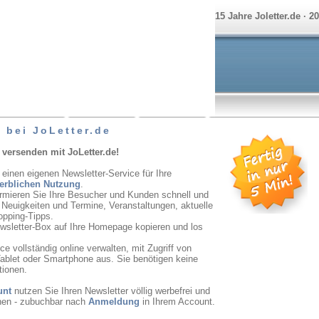
15 Jahre Joletter.de · 2
 bei JoLetter.de
 versenden mit JoLetter.de!
 einen eigenen Newsletter-Service für Ihre
erblichen Nutzung
.
ormieren Sie Ihre Besucher und Kunden schnell und
r Neuigkeiten und Termine, Veranstaltungen, aktuelle
opping-Tipps.
ewsletter-Box auf Ihre Homepage kopieren und los
e vollständig online verwalten, mit Zugriff von
ablet oder Smartphone aus. Sie benötigen keine
tionen.
unt
nutzen Sie Ihren Newsletter völlig werbefrei und
onen - zubuchbar nach
Anmeldung
in Ihrem Account.