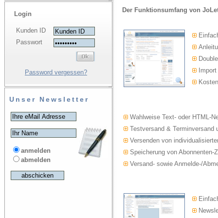
Der Funktionsumfang von JoLet
Login
Kunden ID
Einfac
Passwort
Anleitu
Double-
Import
Password vergessen?
Kosten
Unser Newsletter
Wahlweise Text- oder HTML-Ne
Testversand & Terminversand u
Versenden von individualisierte
anmelden
Speicherung von Abonnenten-Z
abmelden
Versand- sowie Anmelde-/Abmel
Einfach
Newslet