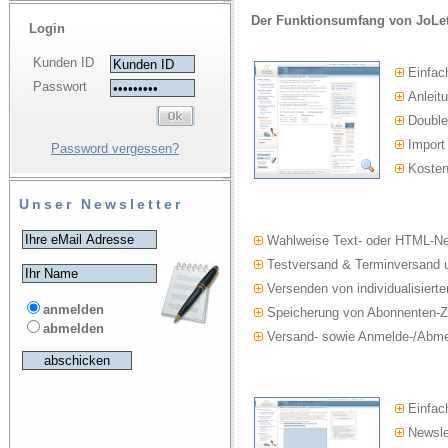
Der Funktionsumfang von JoLet
Login
Kunden ID
Einfac
Passwort
Anleitu
Double-
Import
Password vergessen?
Kosten
Unser Newsletter
Wahlweise Text- oder HTML-Ne
Testversand & Terminversand u
Versenden von individualisierte
anmelden
Speicherung von Abonnenten-Z
abmelden
Versand- sowie Anmelde-/Abmel
Einfach
Newslet