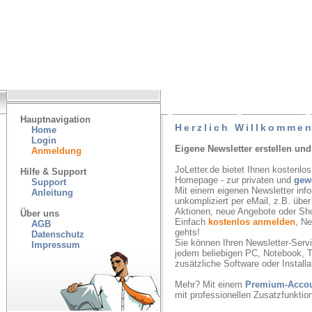
Hauptnavigation
Herzlich Willkommen
Home
Login
Eigene Newsletter erstellen und
Anmeldung
JoLetter.de bietet Ihnen kostenlos
Hilfe & Support
Homepage - zur privaten und
gew
Support
Mit einem eigenen Newsletter inf
Anleitung
unkompliziert per eMail, z.B. übe
Aktionen, neue Angebote oder Sh
Über uns
Einfach
kostenlos anmelden
, N
AGB
gehts!
Datenschutz
Sie können Ihren Newsletter-Servic
Impressum
jedem beliebigen PC, Notebook, T
zusätzliche Software oder Installa
Mehr? Mit einem
Premium-Acco
mit professionellen Zusatzfunkti