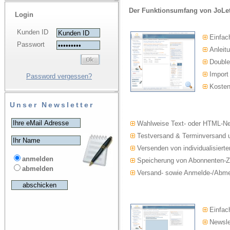
Der Funktionsumfang von JoLet
Login
Kunden ID
Einfac
Passwort
Anleitu
Double-
Import
Password vergessen?
Kosten
Unser Newsletter
Wahlweise Text- oder HTML-Ne
Testversand & Terminversand u
Versenden von individualisierte
anmelden
Speicherung von Abonnenten-Z
abmelden
Versand- sowie Anmelde-/Abmel
Einfach
Newslet