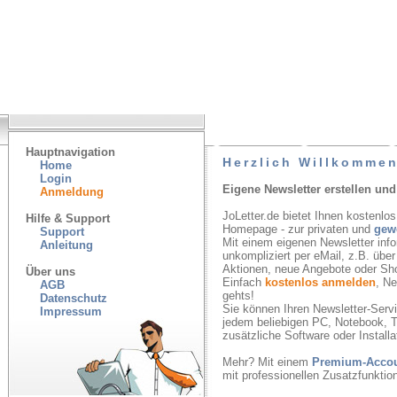
Hauptnavigation
Herzlich Willkommen
Home
Login
Eigene Newsletter erstellen und
Anmeldung
JoLetter.de bietet Ihnen kostenlos
Hilfe & Support
Homepage - zur privaten und
gew
Support
Mit einem eigenen Newsletter inf
Anleitung
unkompliziert per eMail, z.B. übe
Aktionen, neue Angebote oder Sh
Über uns
Einfach
kostenlos anmelden
, N
AGB
gehts!
Datenschutz
Sie können Ihren Newsletter-Servic
Impressum
jedem beliebigen PC, Notebook, T
zusätzliche Software oder Installa
Mehr? Mit einem
Premium-Acco
mit professionellen Zusatzfunkti